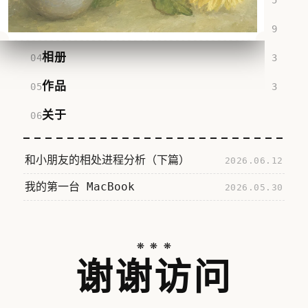
5
学习
9
相册
愿所
3
有寻
作品
3
常日
关于
子，
都被
阳光
和小朋友的相处进程分析（下篇）
2026.06.12
轻轻
我的第一台 MacBook
2026.05.30
照
亮，
愿你
❋❋❋
在每
谢谢访问
一个
四季