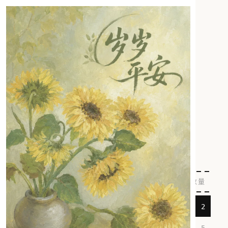
Losst
LOSST
中国 · 杭州
HELLO@LOSST.NET
订单号 #0001
致这位可爱的访客（您）
2026年8月8日 下午4:58
栏目
数量
#
随笔
2
技术