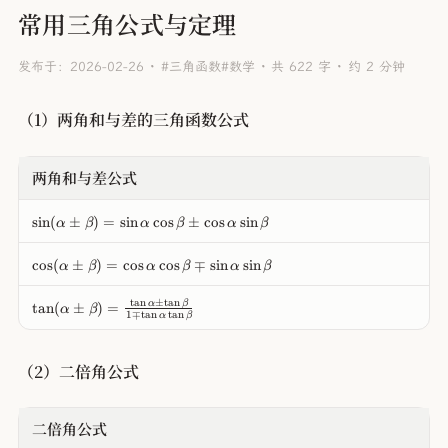
常用三角公式与定理
发布于：2026-02-26
#三角函数
#数学
共 622 字
约 2 分钟
（1）两角和与差的三角函数公式
两角和与差公式
\
sin
(
±
)
=
sin
cos
±
cos
sin
α
β
α
β
α
β
si
n
\
cos
(
±
)
=
cos
cos
∓
sin
sin
α
β
α
β
α
β
(
c
\
o
\
t
a
n
±
t
a
n
α
β
al
tan
(
±
)
=
α
β
s(
1
∓
t
a
n
t
a
n
α
β
t
p
\
a
h
al
n
a
（2）二倍角公式
p
(
\
h
\
p
a
al
m
\
二倍角公式
p
\
p
h