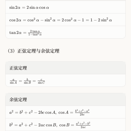
b
m
a
\
et
sin
2
=
2
sin
cos
α
α
α
\
\
si
a
b
p
n
)
\
et
2
2
2
2
cos
2
=
cos
−
sin
=
2
cos
−
1
=
1
−
2
sin
α
α
α
α
α
m
2
=
c
a
\
\
\
o
)
\
b
2
t
a
n
al
tan
2
=
α
si
α
s
=
2
1
−
t
a
n
α
t
et
p
n
2
\
a
a
h
\
\
c
n
)
a
al
（3）正弦定理与余弦定理
al
o
2
=
=
p
p
s
\
\f
2
h
h
\
al
r
\
a
a
al
正弦定理
p
a
si
\
=
p
h
c
n
c
\
h
a
{
\
\
o
=
=
a
b
c
c
a
s
i
n
s
i
n
s
i
n
A
B
C
=
\
fr
al
s
o
\
\
t
a
p
\
s
c
fr
a
c
h
b
^
o
余弦定理
a
n
{
a
et
2
s
c
\
a
\
a
\
\
{
al
}
a
2
2
2
c
\
+
−
2
2
2
=
+
−
2
cos
,
cos
=
b
c
a
a
b
c
b
c
A
A
al
b
2
2
b
c
p
{
^
o
p
p
et
\
h
\
2
s
m
b
2
2
2
h
a
+
−
2
2
2
=
+
−
2
cos
,
cos
=
a
c
b
b
a
c
a
c
B
B
t
a
si
=
\
\
2
a
c
^
a
\