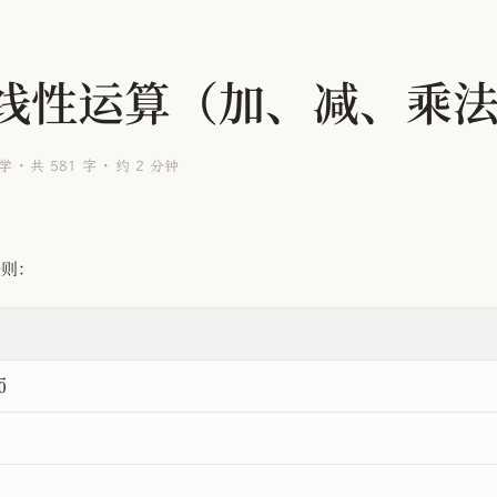
线性运算（加、减、乘
学
共 581 字
约 2 分钟
则：
0