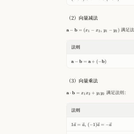
}
a
\
{
+
t
v
a
\
h
e
}
（2）向量减法
v
bf
c
+
e
{
{
\
\
c
b
满足法
a
a
−
b
=
(
−
,
−
)
x
x
y
y
v
1
2
1
2
m
{
}
}
e
a
0
=
+
c
t
}
(
\
法则
{
h
=
x
v
b
bf
\
_
e
}
\
{
v
1
a
−
b
=
a
+
(
−
b
)
c
=
m
a
e
+
{
\
a
}-
c
x
b
v
t
\
{
_
}
（3）向量乘法
e
h
m
0
2,
)
c
bf
a
}
\
+
{
\
满足法则：
{
a
⋅
b
=
+
t
+
y
x
x
y
y
\
1
2
1
2
b
m
a
h
\
_
v
}
a
}-
bf
v
1
e
+
t
\
{
e
法则
+
c
\
h
m
b
c
y
{
v
bf
a
}
{
_
c
e
1
{
1
=
,
(
−
1
)
=
−
t
=
a
a
a
a
a
2
}
c
\
a
h
(
}
)
=
{
v