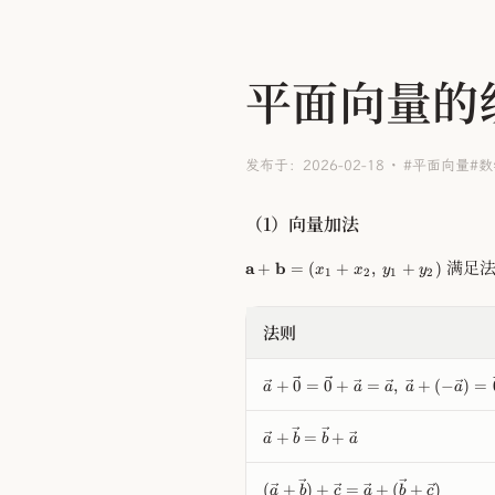
平面向量的
发布于：2026-02-18
#平面向量
#数
（1）向量加法
\
满足法
a
+
b
=
(
+
,
+
)
x
x
y
y
1
2
1
2
m
a
t
法则
h
bf
\
{
+
0
=
0
+
=
,
+
(
−
)
=
a
a
a
a
a
v
a
e
}
\
+
=
+
c
a
b
b
a
+
v
{
\
e
a
m
(
(
+
)
+
=
+
(
+
)
c
a
b
c
a
b
c