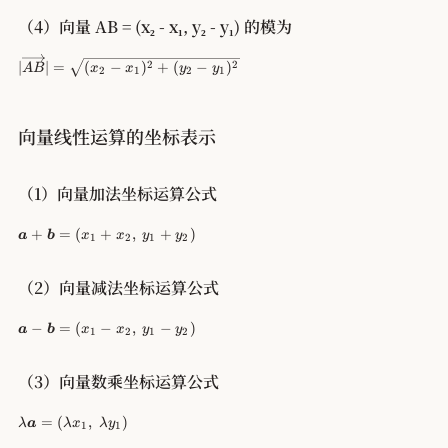
t
ol
(
a
d
（4）向量 AB = (x₂ - x₁, y₂ - y₁) 的模为
x,
rr
s
y
o
y
|\
∣
∣
=
(
−
)
+
(
−
)
2
2
)
A
B
x
x
y
y
w
2
1
2
1
m
o
{
b
v
A
ol
e
B
{
向量线性运算的坐标表示
rr
}
a
ig
=
}|
h
(
=
t
（1）向量加法坐标运算公式
x
\
a
_
s
rr
\
2
+
=
(
+
,
+
)
a
b
x
x
y
y
q
1
2
1
2
o
b
-
rt
w
ol
x
{
{
d
（2）向量减法坐标运算公式
_
x
A
s
1,
^
B
y
\
\
2
−
=
(
−
,
−
)
a
b
x
x
y
y
}|
1
2
1
2
m
b
y
+
=
b
ol
_
y
\
ol
d
2
（3）向量数乘坐标运算公式
^
s
{
s
-
2
q
a
y
y
\l
}
rt
=
(
,
)
λ
a
λ
x
λ
y
}
1
1
m
_
a
{
+