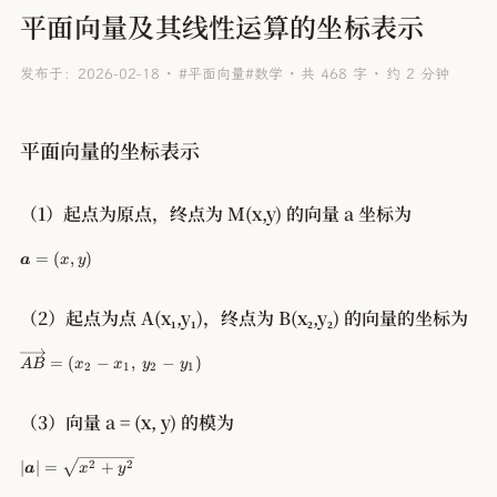
平面向量及其线性运算的坐标表示
发布于：2026-02-18
#平面向量
#数学
共 468 字
约 2 分钟
平面向量的坐标表示
（1）起点为原点，终点为 M(x,y) 的向量 a 坐标为
\
=
(
,
)
a
x
y
b
ol
d
（2）起点为点 A(x₁,y₁)，终点为 B(x₂,y₂) 的向量的坐标为
s
y
\
=
(
−
,
−
)
A
B
x
x
y
y
2
1
2
1
m
o
b
v
ol
e
（3）向量 a = (x, y) 的模为
{
rr
a
ig
|\
∣
∣
=
+
2
2
a
x
y
}
h
b
=